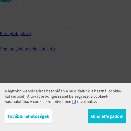
Jegyezz meg!
BELÉPÉS
Elfelejtett jelszó
Segítség
Váltás teljes nézetre
A legtöbb weboldalhoz hasonlóan a mi oldalunk is használ cookie-
kat (sütiket). A további böngészéssel beleegyezel a cookie-k
használatába. A cookie-król bővebben
itt
olvashatsz.
További lehetőségek
Mind elfogadom