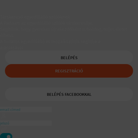
Társkereső egyedülálló szülőknek
A Padaam az egyedülálló szülők társkeresője.
Segítünk, hogy gyerekes újrakezdőként is boldog, teljes életet
élhess.
A tudatos egyedülálló és mozaikszülők segítője a
ajánlásával
BELÉPÉS
REGISZTRÁCIÓ
BELÉPÉS FACEBOOKKAL