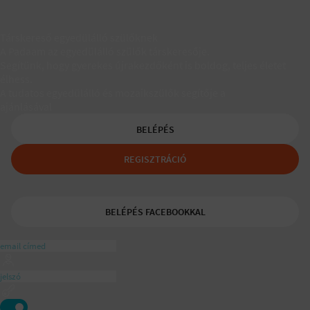
Társkereső egyedülálló szülőknek
A Padaam az egyedülálló szülők társkeresője.
Segítünk, hogy gyerekes újrakezdőként is boldog, teljes életet
élhess.
A tudatos egyedülálló és mozaikszülők segítője a
ajánlásával
BELÉPÉS
REGISZTRÁCIÓ
BELÉPÉS FACEBOOKKAL