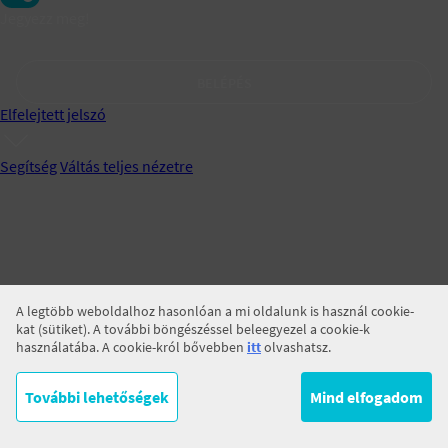
Jegyezz meg!
BELÉPÉS
Elfelejtett jelszó
Segítség
Váltás teljes nézetre
A legtöbb weboldalhoz hasonlóan a mi oldalunk is használ cookie-
kat (sütiket). A további böngészéssel beleegyezel a cookie-k
használatába. A cookie-król bővebben
itt
olvashatsz.
További lehetőségek
Mind elfogadom