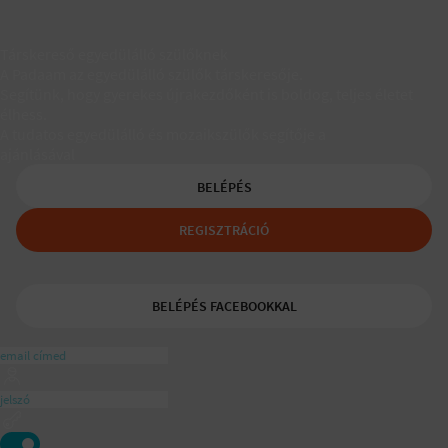
Társkereső egyedülálló szülőknek
A Padaam az egyedülálló szülők társkeresője.
Segítünk, hogy gyerekes újrakezdőként is boldog, teljes életet
élhess.
A tudatos egyedülálló és mozaikszülők segítője a
ajánlásával
BELÉPÉS
REGISZTRÁCIÓ
BELÉPÉS FACEBOOKKAL