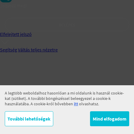
Jegyezz meg!
BELÉPÉS
Elfelejtett jelszó
Segítség
Váltás teljes nézetre
A legtöbb weboldalhoz hasonlóan a mi oldalunk is használ cookie-
kat (sütiket). A további böngészéssel beleegyezel a cookie-k
használatába. A cookie-król bővebben
itt
olvashatsz.
További lehetőségek
Mind elfogadom