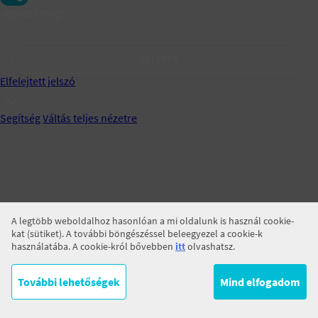
Jegyezz meg!
BELÉPÉS
Elfelejtett jelszó
Segítség
Váltás teljes nézetre
A legtöbb weboldalhoz hasonlóan a mi oldalunk is használ cookie-
kat (sütiket). A további böngészéssel beleegyezel a cookie-k
használatába. A cookie-król bővebben
itt
olvashatsz.
További lehetőségek
Mind elfogadom