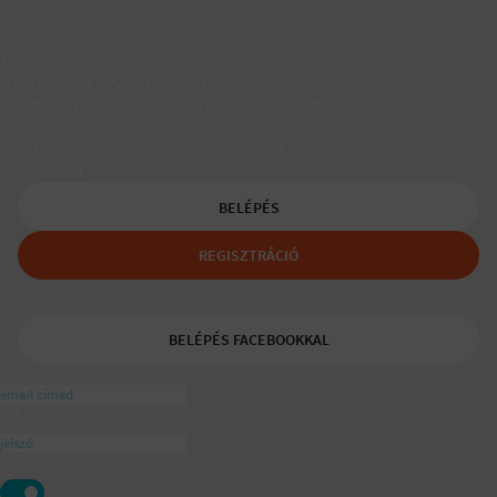
Társkereső egyedülálló szülőknek
A Padaam az egyedülálló szülők társkeresője.
Segítünk, hogy gyerekes újrakezdőként is boldog, teljes életet
élhess.
A tudatos egyedülálló és mozaikszülők segítője a
ajánlásával
BELÉPÉS
REGISZTRÁCIÓ
BELÉPÉS FACEBOOKKAL