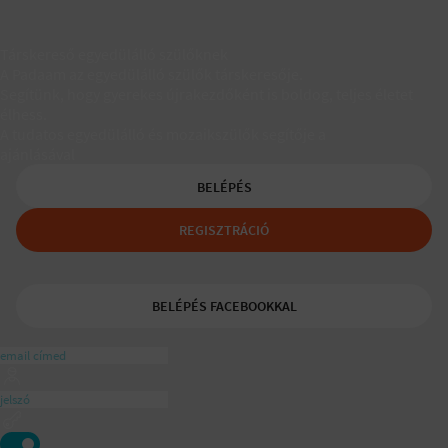
Társkereső egyedülálló szülőknek
A Padaam az egyedülálló szülők társkeresője.
Segítünk, hogy gyerekes újrakezdőként is boldog, teljes életet
élhess.
A tudatos egyedülálló és mozaikszülők segítője a
ajánlásával
BELÉPÉS
REGISZTRÁCIÓ
BELÉPÉS FACEBOOKKAL