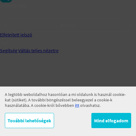
Jegyezz meg!
BELÉPÉS
Elfelejtett jelszó
Segítség
Váltás teljes nézetre
A legtöbb weboldalhoz hasonlóan a mi oldalunk is használ cookie-
kat (sütiket). A további böngészéssel beleegyezel a cookie-k
használatába. A cookie-król bővebben
itt
olvashatsz.
További lehetőségek
Mind elfogadom