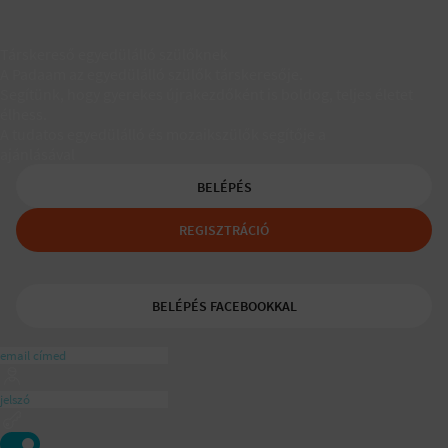
Társkereső egyedülálló szülőknek
A Padaam az egyedülálló szülők társkeresője.
Segítünk, hogy gyerekes újrakezdőként is boldog, teljes életet
élhess.
A tudatos egyedülálló és mozaikszülők segítője a
ajánlásával
BELÉPÉS
REGISZTRÁCIÓ
BELÉPÉS FACEBOOKKAL