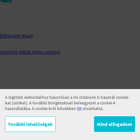
Jegyezz meg!
BELÉPÉS
Elfelejtett jelszó
Segítség
Váltás teljes nézetre
A legtöbb weboldalhoz hasonlóan a mi oldalunk is használ cookie-
kat (sütiket). A további böngészéssel beleegyezel a cookie-k
használatába. A cookie-król bővebben
itt
olvashatsz.
További lehetőségek
Mind elfogadom