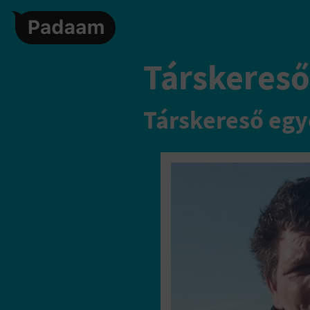
Társkereső,
Társkereső egy