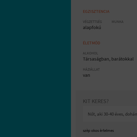
EGZISZTENCIA
VÉGZETTSÉG
MUNKA
alapfokú
ÉLETMÓD
ALKOHOL
Társaságban, barátokkal
HÁZIÁLLAT
van
KIT KERES?
Nőt, aki 30-40 éves, dohán
szèp okos èrtelmes