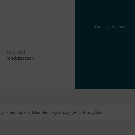
NINCS GYERMEKEM
DOHÁNYZÁS
rendszeresen
yzik, nem házas, felsőfokú végzettségű, Pécs környékén él.