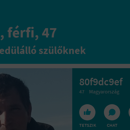
 férfi, 47
edülálló szülőknek
80f9dc9ef
47
Magyarország
TETSZIK
CHAT