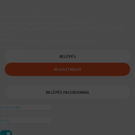
Társkereső egyedülálló szülőknek
A Padaam az egyedülálló szülők társkeresője.
Segítünk, hogy gyerekes újrakezdőként is boldog, teljes életet
élhess.
A tudatos egyedülálló és mozaikszülők segítője a
ajánlásával
BELÉPÉS
REGISZTRÁCIÓ
BELÉPÉS FACEBOOKKAL