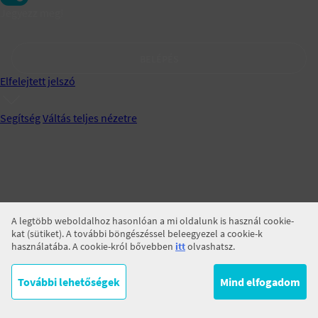
Jegyezz meg!
BELÉPÉS
Elfelejtett jelszó
Segítség
Váltás teljes nézetre
A legtöbb weboldalhoz hasonlóan a mi oldalunk is használ cookie-
kat (sütiket). A további böngészéssel beleegyezel a cookie-k
használatába. A cookie-król bővebben
itt
olvashatsz.
További lehetőségek
Mind elfogadom