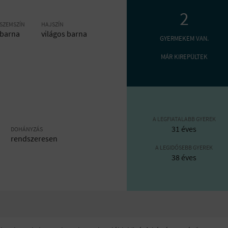
2
SZEMSZÍN
HAJSZÍN
barna
világos barna
GYERMEKEM VAN.
MÁR KIREPÜLTEK
A LEGFIATALABB GYEREK
31 éves
DOHÁNYZÁS
rendszeresen
A LEGIDŐSEBB GYEREK
38 éves