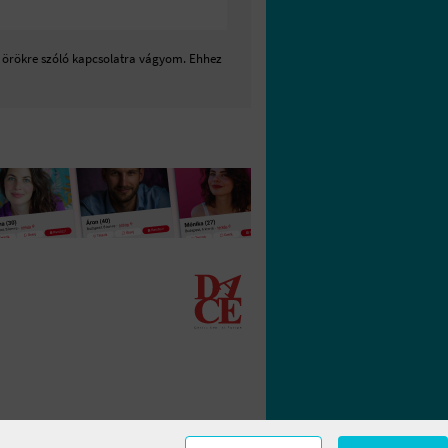
et örökre szóló kapcsolatra vágyom. Ehhez