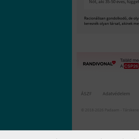
Nőt, aki 35-50 éves, függ
Racionálisan gondolkodó, de olya
keresnék olyan társat, akinek meg
ÁSZF
Adatvédelem
© 2018-2026 Padaam - Társkere