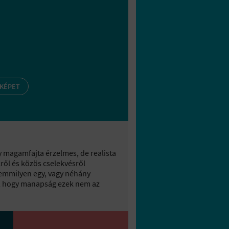
 KÉPET
y magamfajta érzelmes, de realista
ről és közös cselekvésről
semmilyen egy, vagy néhány
m, hogy manapság ezek nem az