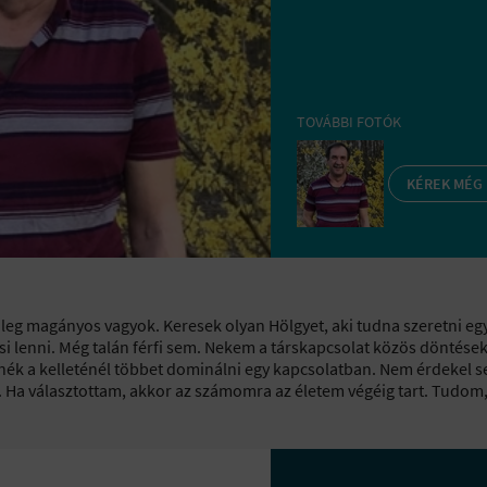
TOVÁBBI FOTÓK
KÉREK MÉG
kileg magányos vagyok. Keresek olyan Hölgyet, aki tudna szeretni eg
i lenni. Még talán férfi sem. Nekem a társkapcsolat közös döntések
nék a kelleténél többet dominálni egy kapcsolatban. Nem érdekel 
. Ha választottam, akkor az számomra az életem végéig tart. Tudo