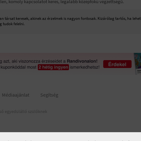
etlen, komoly kapcsolatot keres, legalább középfokú végzettségű.
n társat keresek, akinek az érzelmek is nagyon fontosak. Kizárólag tartós, ha leh
 tudok felelni.
Médiaajánlat
Segítség
ső egyedülálló szülőknek