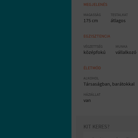
MEGJELENÉS
MAGASSÁG
TESTALKAT
175 cm
átlagos
EGZISZTENCIA
VÉGZETTSÉG
MUNKA
középfokú
vállalkozó
ÉLETMÓD
ALKOHOL
Társaságban, barátokkal
HÁZIÁLLAT
van
KIT KERES?