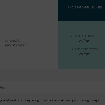
A VOLT PÁROMMAL ÉL(NEK)
A LEGFIATALABB GYEREK
23 éves
DOHÁNYZÁS
rendszeresen
A LEGIDŐSEBB GYEREK
28 éves
tlen.
je állatbarát benetulságba vigye rendescsaládcentrikuslegyen ésnelegyen irigy