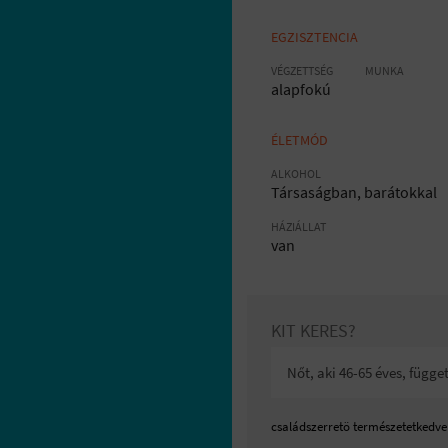
EGZISZTENCIA
VÉGZETTSÉG
MUNKA
alapfokú
ÉLETMÓD
ALKOHOL
Társaságban, barátokkal
HÁZIÁLLAT
van
KIT KERES?
Nőt, aki 46-65 éves, függe
családszerretö természetetkedvel