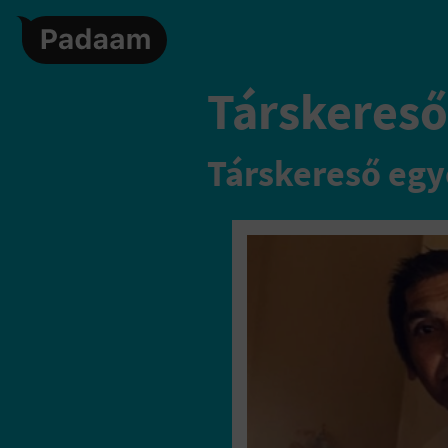
Társkereső,
Társkereső egy