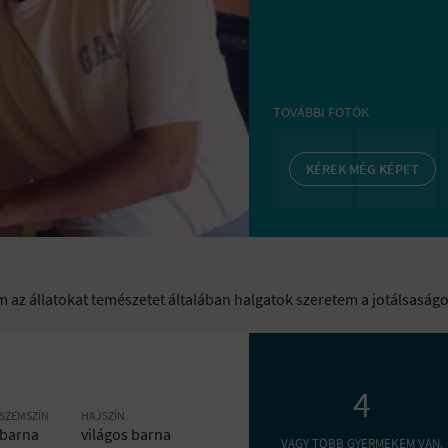
TOVÁBBI FOTÓK
KÉREK MÉG KÉPET
m az állatokat temészetet általában halgatok szeretem a jotálsaság
4
SZEMSZÍN
HAJSZÍN
barna
világos barna
VAGY TÖBB GYERMEKEM VAN.