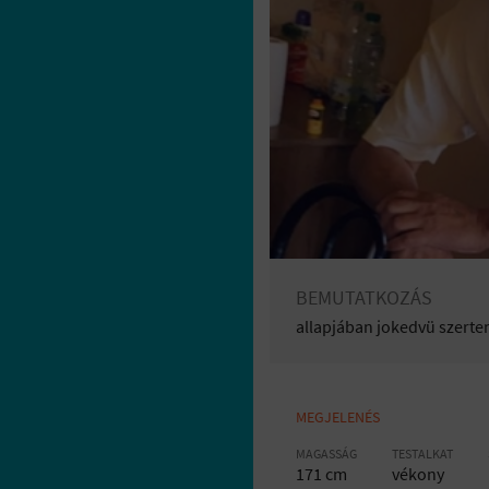
BEMUTATKOZÁS
allapjában jokedvü szerte
MEGJELENÉS
MAGASSÁG
TESTALKAT
171 cm
vékony