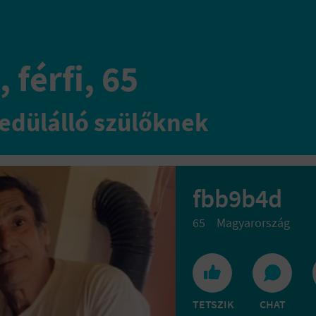
 férfi, 65
edülálló szülőknek
fbb9b4d
65
Magyarország
TETSZIK
CHAT