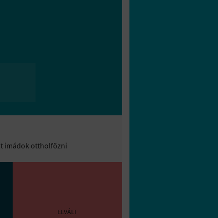
ot imádok ottholfözni
ELVÁLT