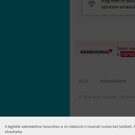
Még nem írt bőve
szívesen olvasn
ÁSZF
Adatvédelem
© 2018-2026 Padaam - Társkere
A legtöbb weboldalhoz hasonlóan a mi oldalunk is használ cookie-kat (sütiket).
olvashatsz.