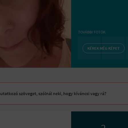
TOVÁBBI FOTÓK
KÉREK MÉG KÉPET
tatkozó szöveget, szólnál neki, hogy kíváncsi vagy rá?
2