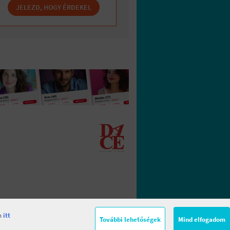
JELEZD, HOGY ÉRDEKEL
en
itt
További lehetőségek
Mind elfogadom