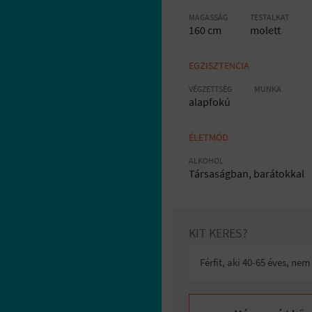
MAGASSÁG
TESTALKAT
160 cm
molett
EGZISZTENCIA
VÉGZETTSÉG
MUNKA
alapfokú
ÉLETMÓD
ALKOHOL
Társaságban, barátokkal
KIT KERES?
Férfit, aki 40-65 éves, ne