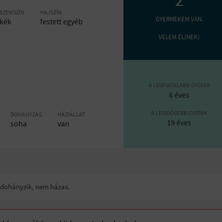
SZEMSZÍN
HAJSZÍN
GYERMEKEM VAN.
kék
festett egyéb
VELEM ÉL(NEK)
A LEGFIATALABB GYEREK
6 éves
A LEGIDŐSEBB GYEREK
DOHÁNYZÁS
HÁZIÁLLAT
19 éves
soha
van
m dohányzik, nem házas.