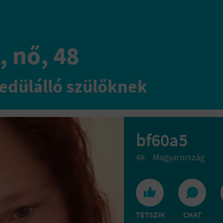
, nő, 48
edülálló szülőknek
bf60a5
48
Magyarország
TETSZIK
CHAT