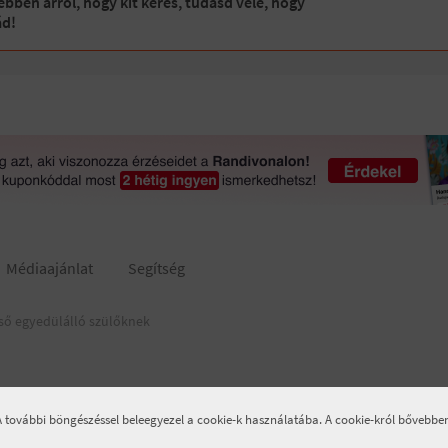
bben arról, hogy kit keres, tudasd vele, hogy
ád!
Médiaajánlat
Segítség
ső egyedülálló szülőknek
 A további böngészéssel beleegyezel a cookie-k használatába. A cookie-król bővebb