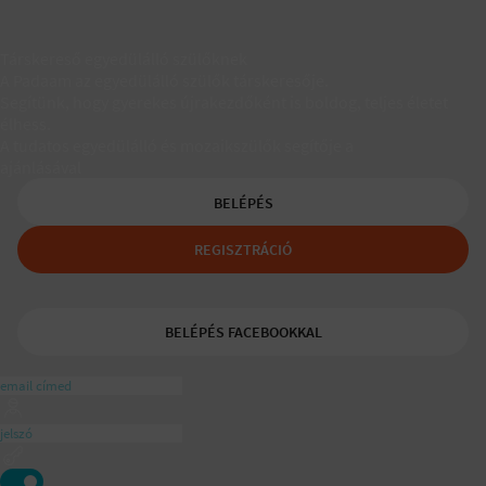
Társkereső egyedülálló szülőknek
A Padaam az egyedülálló szülők társkeresője.
Segítünk, hogy gyerekes újrakezdőként is boldog, teljes életet
élhess.
A tudatos egyedülálló és mozaikszülők segítője a
ajánlásával
BELÉPÉS
REGISZTRÁCIÓ
BELÉPÉS FACEBOOKKAL