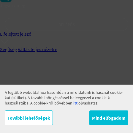
Jegyezz meg!
BELÉPÉS
Elfelejtett jelszó
Segítség
Váltás teljes nézetre
A legtöbb weboldalhoz hasonlóan a mi oldalunk is használ cookie-
kat (sütiket). A további böngészéssel beleegyezel a cookie-k
használatába. A cookie-król bővebben
itt
olvashatsz.
További lehetőségek
Mind elfogadom