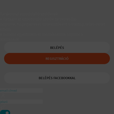
Társkereső egyedülálló szülőknek
A Padaam az egyedülálló szülők társkeresője.
Segítünk, hogy gyerekes újrakezdőként is boldog, teljes életet
élhess.
A tudatos egyedülálló és mozaikszülők segítője a
ajánlásával
BELÉPÉS
REGISZTRÁCIÓ
BELÉPÉS FACEBOOKKAL