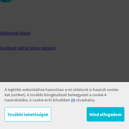
Jegyezz meg!
BELÉPÉS
Elfelejtett jelszó
Segítség
Váltás teljes nézetre
A legtöbb weboldalhoz hasonlóan a mi oldalunk is használ cookie-
kat (sütiket). A további böngészéssel beleegyezel a cookie-k
használatába. A cookie-król bővebben
itt
olvashatsz.
További lehetőségek
Mind elfogadom