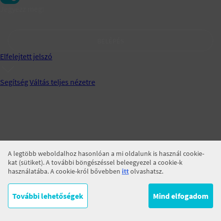
Jegyezz meg!
BELÉPÉS
Elfelejtett jelszó
Segítség
Váltás teljes nézetre
A legtöbb weboldalhoz hasonlóan a mi oldalunk is használ cookie-
kat (sütiket). A további böngészéssel beleegyezel a cookie-k
használatába. A cookie-król bővebben
itt
olvashatsz.
További lehetőségek
Mind elfogadom