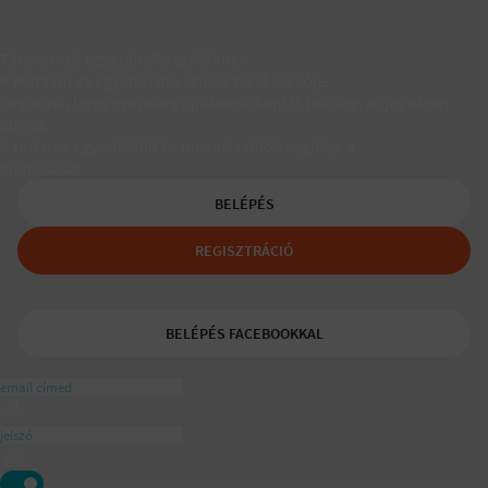
Társkereső egyedülálló szülőknek
A Padaam az egyedülálló szülők társkeresője.
Segítünk, hogy gyerekes újrakezdőként is boldog, teljes életet
élhess.
A tudatos egyedülálló és mozaikszülők segítője a
ajánlásával
BELÉPÉS
REGISZTRÁCIÓ
BELÉPÉS FACEBOOKKAL