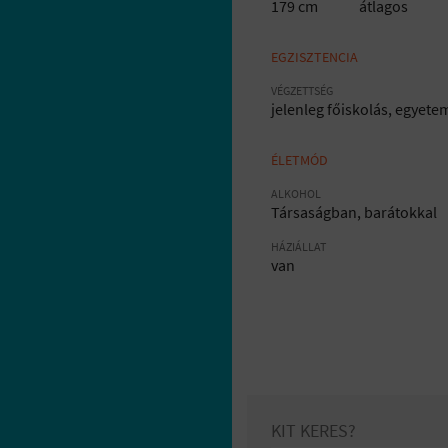
179 cm
átlagos
EGZISZTENCIA
VÉGZETTSÉG
jelenleg főiskolás, egyete
ÉLETMÓD
ALKOHOL
Társaságban, barátokkal
HÁZIÁLLAT
van
KIT KERES?