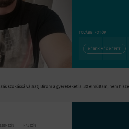
TOVÁBBI FOTÓK
KÉREK MÉG KÉPET
zás szokássá válhat] Bírom a gyerekeket is. 30 elmúltam, nem his
SZEMSZÍN
HAJSZÍN