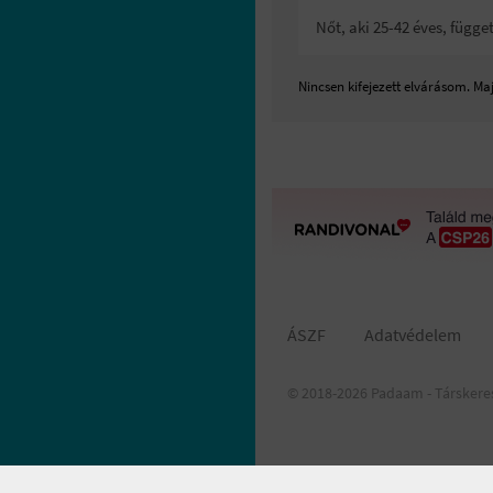
Nőt, aki 25-42 éves, függ
Nincsen kifejezett elvárásom. M
ÁSZF
Adatvédelem
© 2018-2026 Padaam - Társkere