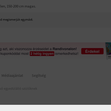
etlen, 150-200 cm magas.
ajd megismerjük egymást.
Médiaajánlat
Segítség
ső egyedülálló szülőknek