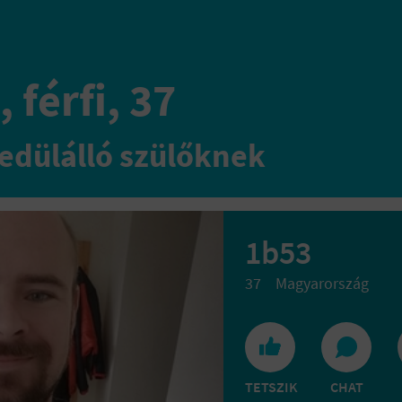
 férfi, 37
edülálló szülőknek
1b53
37
Magyarország
TETSZIK
CHAT