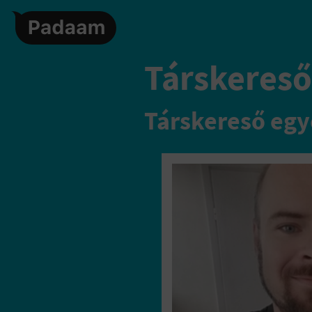
Társkereső,
Társkereső egy