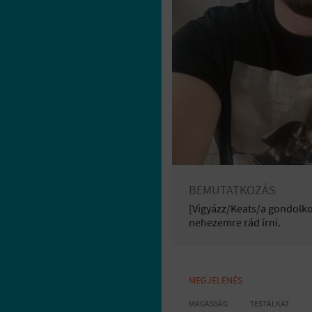
BEMUTATKOZÁS
[Vigyázz/Keats/a gondolko
nehezemre rád írni.
MEGJELENÉS
MAGASSÁG
TESTALKAT