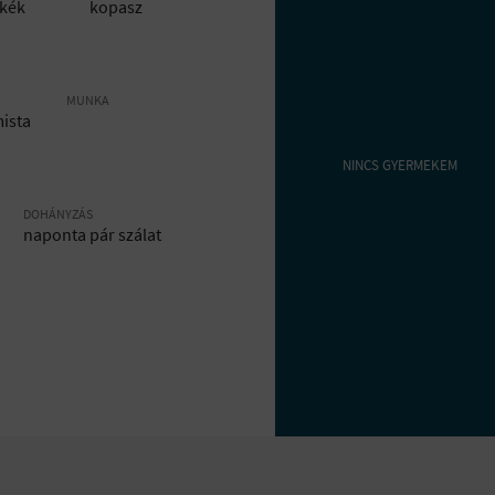
kék
kopasz
MUNKA
mista
NINCS GYERMEKEM
DOHÁNYZÁS
naponta pár szálat