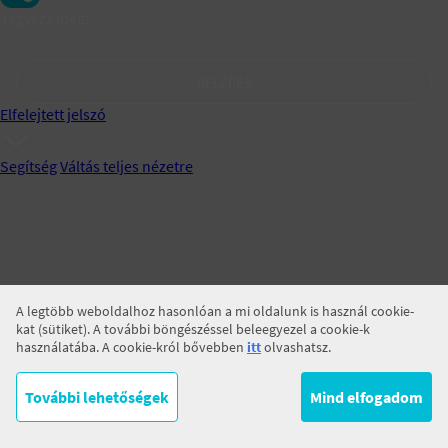
Jegyezz meg!
BELÉPÉS
Elfelejtett jelszó
Segítség
Váltás teljes nézetre
A legtöbb weboldalhoz hasonlóan a mi oldalunk is használ cookie-
kat (sütiket). A további böngészéssel beleegyezel a cookie-k
használatába. A cookie-król bővebben
itt
olvashatsz.
További lehetőségek
Mind elfogadom