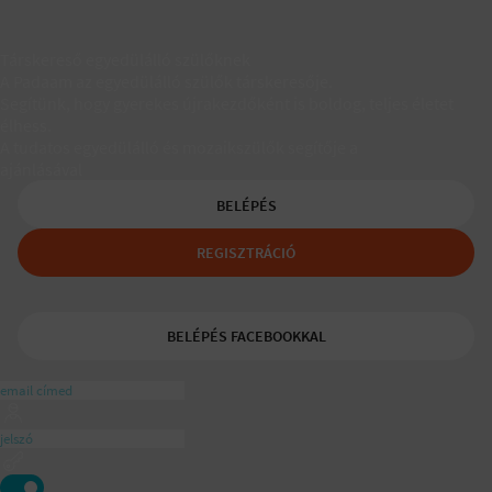
Társkereső egyedülálló szülőknek
A Padaam az egyedülálló szülők társkeresője.
Segítünk, hogy gyerekes újrakezdőként is boldog, teljes életet
élhess.
A tudatos egyedülálló és mozaikszülők segítője a
ajánlásával
BELÉPÉS
REGISZTRÁCIÓ
BELÉPÉS FACEBOOKKAL