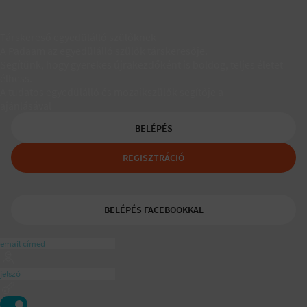
Társkereső egyedülálló szülőknek
A Padaam az egyedülálló szülők társkeresője.
Segítünk, hogy gyerekes újrakezdőként is boldog, teljes életet
élhess.
A tudatos egyedülálló és mozaikszülők segítője a
ajánlásával
BELÉPÉS
REGISZTRÁCIÓ
BELÉPÉS FACEBOOKKAL