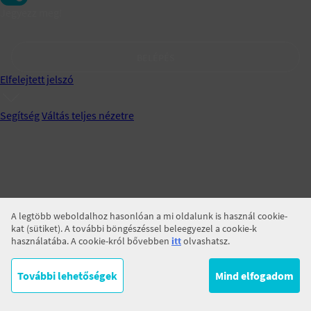
Jegyezz meg!
BELÉPÉS
Elfelejtett jelszó
Segítség
Váltás teljes nézetre
A legtöbb weboldalhoz hasonlóan a mi oldalunk is használ cookie-
kat (sütiket). A további böngészéssel beleegyezel a cookie-k
használatába. A cookie-król bővebben
itt
olvashatsz.
További lehetőségek
Mind elfogadom