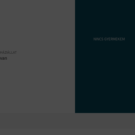
NINCS GYERMEKEM
HÁZIÁLLAT
van