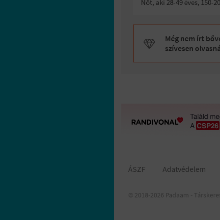
Nőt, aki 28-49 éves, 150-
Még nem írt bőve
szívesen olvasn
ÁSZF
Adatvédelem
© 2018-2026 Padaam - Társkere