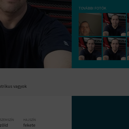
TOVÁBBI FOTÓK
trikus vagyok
SZEMSZÍN
HAJSZÍN
zöld
fekete