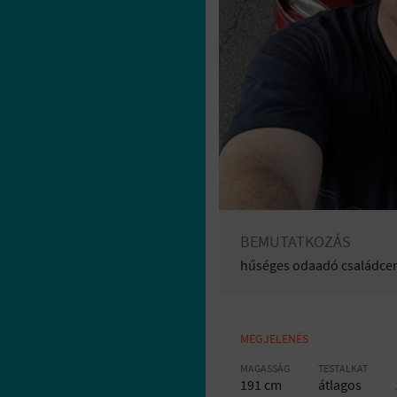
BEMUTATKOZÁS
hűséges odaadó családcen
MEGJELENÉS
MAGASSÁG
TESTALKAT
191 cm
átlagos