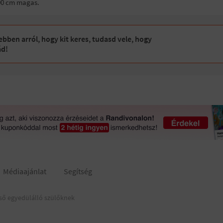
200 cm magas.
bben arról, hogy kit keres, tudasd vele, hogy
ád!
Médiaajánlat
Segítség
ső egyedülálló szülőknek