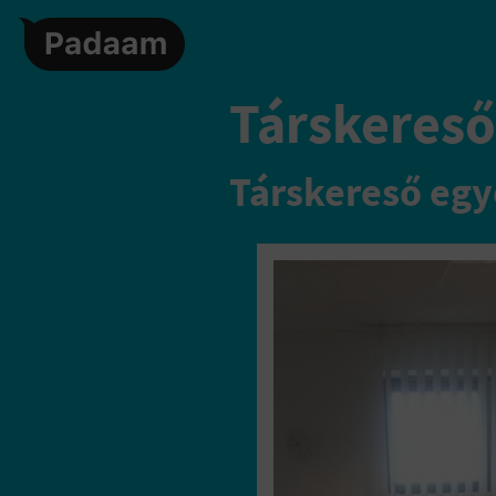
Társkereső,
Társkereső egy