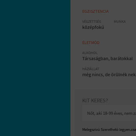
EGZISZTENCIA
VÉGZETTSÉG
MUNKA
középfokú
ÉLETMÓD
ALKOHOL
Társaságban, barátokkal
HÁZIÁLLAT
még nincs, de örülnék nek
KIT KERES?
Nőt, aki 18-99 éves, nem z
Melegszivü Szerethetö legyen.cs