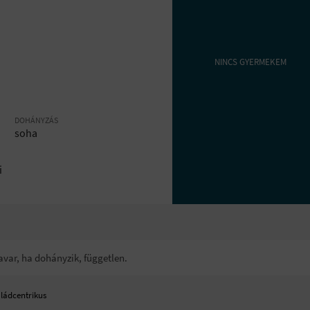
NINCS GYERMEKEM
DOHÁNYZÁS
soha
i
avar, ha dohányzik, független.
aládcentrikus