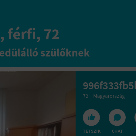
 férfi, 72
edülálló szülőknek
996f333fb5
72
Magyarország
TETSZIK
CHAT