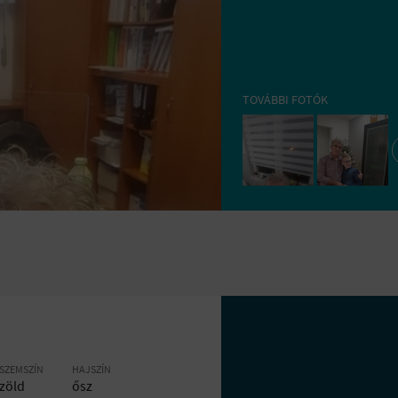
TOVÁBBI FOTÓK
SZEMSZÍN
HAJSZÍN
zöld
ősz