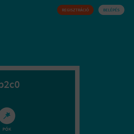
REGISZTRÁCIÓ
BELÉPÉS
b2c0
PÓK