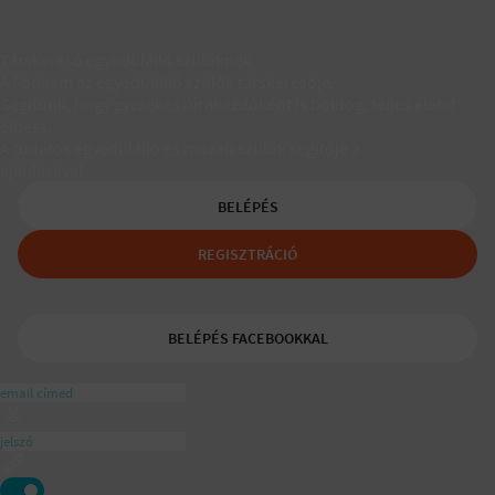
Társkereső egyedülálló szülőknek
A Padaam az egyedülálló szülők társkeresője.
Segítünk, hogy gyerekes újrakezdőként is boldog, teljes életet
élhess.
A tudatos egyedülálló és mozaikszülők segítője a
ajánlásával
BELÉPÉS
REGISZTRÁCIÓ
BELÉPÉS FACEBOOKKAL