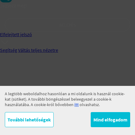
Jegyezz meg!
BELÉPÉS
Elfelejtett jelszó
Segítség
Váltás teljes nézetre
A legtöbb weboldalhoz hasonlóan a mi oldalunk is használ cookie-
kat (sütiket). A további böngészéssel beleegyezel a cookie-k
használatába. A cookie-król bővebben
itt
olvashatsz.
További lehetőségek
Mind elfogadom