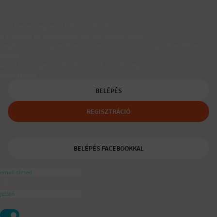
Társkereső egyedülálló szülőknek
A Padaam az egyedülálló szülők társkeresője.
Segítünk, hogy gyerekes újrakezdőként is boldog, teljes életet
élhess.
A tudatos egyedülálló és mozaikszülők segítője a
ajánlásával
BELÉPÉS
REGISZTRÁCIÓ
BELÉPÉS FACEBOOKKAL