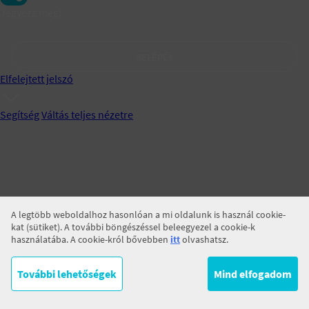
Jegyezz meg!
BELÉPÉS
Elfelejtett jelszó
Segítség
Váltás teljes nézetre
A legtöbb weboldalhoz hasonlóan a mi oldalunk is használ cookie-
kat (sütiket). A további böngészéssel beleegyezel a cookie-k
használatába. A cookie-król bővebben
itt
olvashatsz.
További lehetőségek
Mind elfogadom