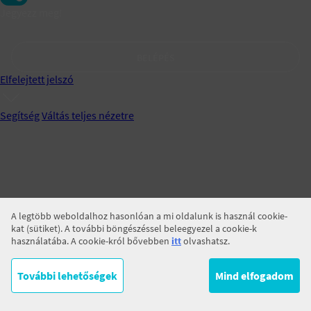
Jegyezz meg!
BELÉPÉS
Elfelejtett jelszó
Segítség
Váltás teljes nézetre
A legtöbb weboldalhoz hasonlóan a mi oldalunk is használ cookie-
kat (sütiket). A további böngészéssel beleegyezel a cookie-k
használatába. A cookie-król bővebben
itt
olvashatsz.
További lehetőségek
Mind elfogadom