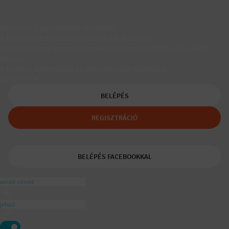
Társkereső egyedülálló szülőknek
A Padaam az egyedülálló szülők társkeresője.
Segítünk, hogy gyerekes újrakezdőként is boldog, teljes életet
élhess.
A tudatos egyedülálló és mozaikszülők segítője a
ajánlásával
BELÉPÉS
REGISZTRÁCIÓ
BELÉPÉS FACEBOOKKAL