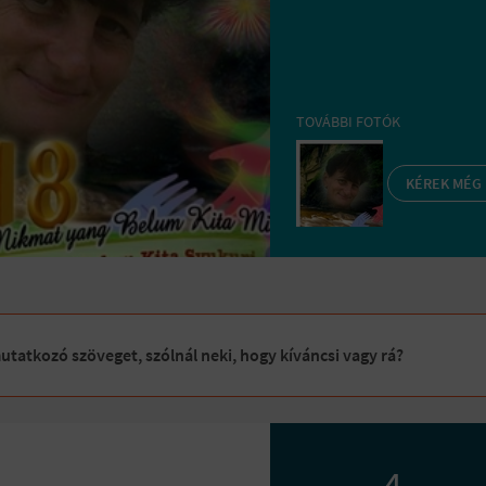
TOVÁBBI FOTÓK
KÉREK MÉG
tatkozó szöveget, szólnál neki, hogy kíváncsi vagy rá?
4