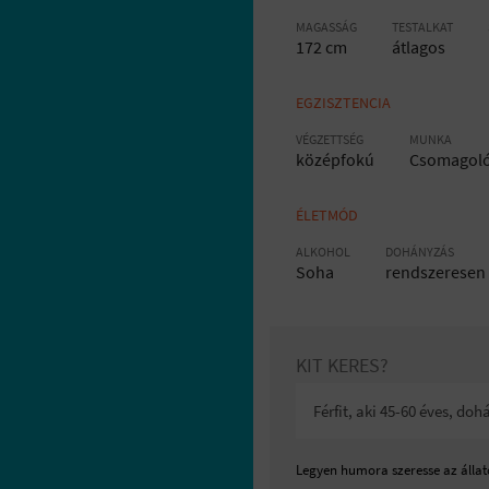
MAGASSÁG
TESTALKAT
172 cm
átlagos
EGZISZTENCIA
VÉGZETTSÉG
MUNKA
középfokú
Csomagoló 
ÉLETMÓD
ALKOHOL
DOHÁNYZÁS
Soha
rendszeresen
KIT KERES?
Férfit, aki 45-60 éves, d
Legyen humora szeresse az állato