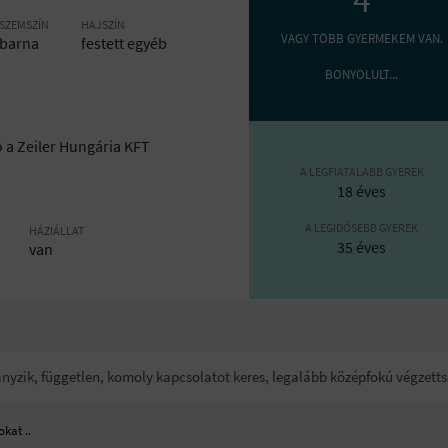
SZEMSZÍN
HAJSZÍN
VAGY TÖBB GYERMEKEM VAN.
barna
festett egyéb
BONYOLULT...
a Zeiler Hungária KFT
A LEGFIATALABB GYEREK
18 éves
A LEGIDŐSEBB GYEREK
HÁZIÁLLAT
35 éves
van
ohányzik, független, komoly kapcsolatot keres, legalább középfokú végzet
kat ..