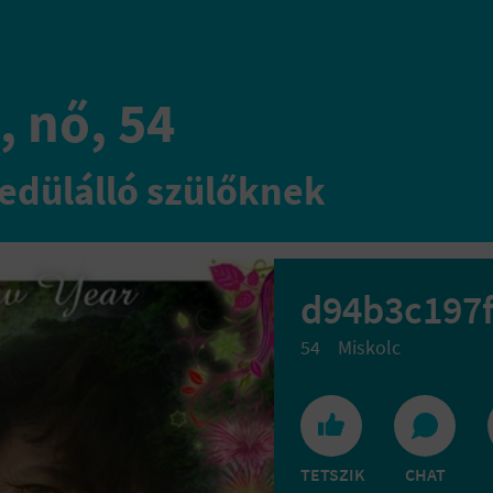
, nő, 54
edülálló szülőknek
d94b3c197
54
Miskolc
TETSZIK
CHAT