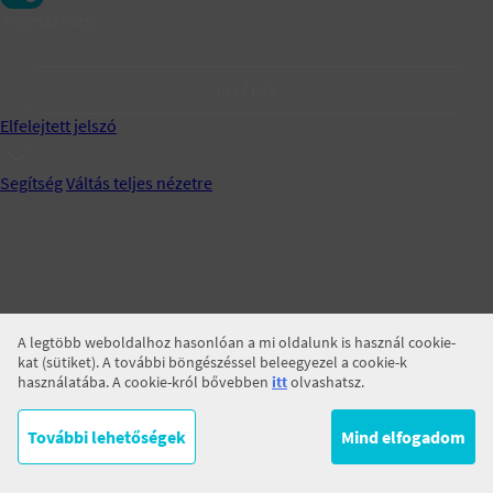
Jegyezz meg!
BELÉPÉS
Elfelejtett jelszó
Segítség
Váltás teljes nézetre
A legtöbb weboldalhoz hasonlóan a mi oldalunk is használ cookie-
kat (sütiket). A további böngészéssel beleegyezel a cookie-k
használatába. A cookie-król bővebben
itt
olvashatsz.
További lehetőségek
Mind elfogadom