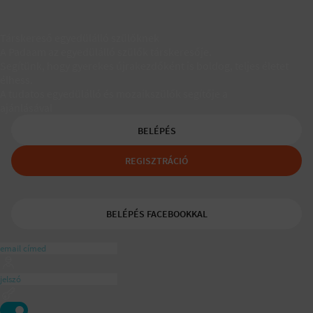
Társkereső egyedülálló szülőknek
A Padaam az egyedülálló szülők társkeresője.
Segítünk, hogy gyerekes újrakezdőként is boldog, teljes életet
élhess.
A tudatos egyedülálló és mozaikszülők segítője a
ajánlásával
BELÉPÉS
REGISZTRÁCIÓ
BELÉPÉS FACEBOOKKAL