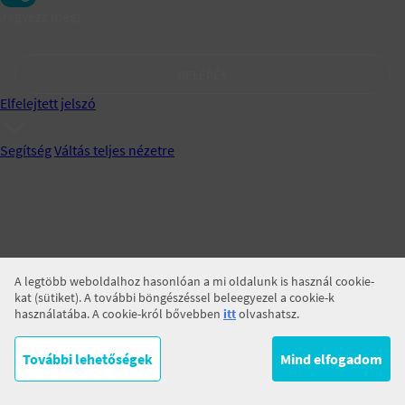
Jegyezz meg!
BELÉPÉS
Elfelejtett jelszó
Segítség
Váltás teljes nézetre
A legtöbb weboldalhoz hasonlóan a mi oldalunk is használ cookie-
kat (sütiket). A további böngészéssel beleegyezel a cookie-k
használatába. A cookie-król bővebben
itt
olvashatsz.
További lehetőségek
Mind elfogadom