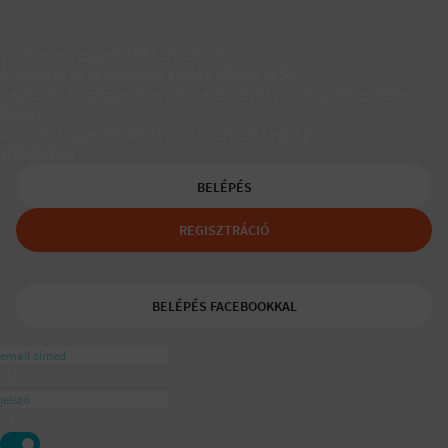
Társkereső egyedülálló szülőknek
A Padaam az egyedülálló szülők társkeresője.
Segítünk, hogy gyerekes újrakezdőként is boldog, teljes életet
élhess.
A tudatos egyedülálló és mozaikszülők segítője a
ajánlásával
BELÉPÉS
REGISZTRÁCIÓ
BELÉPÉS FACEBOOKKAL