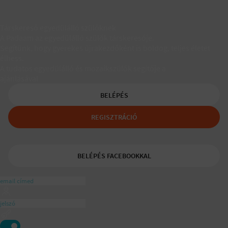
Társkereső egyedülálló szülőknek
A Padaam az egyedülálló szülők társkeresője.
Segítünk, hogy gyerekes újrakezdőként is boldog, teljes életet
élhess.
A tudatos egyedülálló és mozaikszülők segítője a
ajánlásával
BELÉPÉS
REGISZTRÁCIÓ
BELÉPÉS FACEBOOKKAL