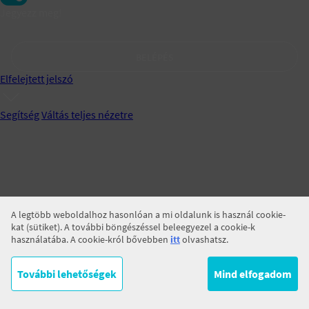
Jegyezz meg!
BELÉPÉS
Elfelejtett jelszó
Segítség
Váltás teljes nézetre
A legtöbb weboldalhoz hasonlóan a mi oldalunk is használ cookie-
kat (sütiket). A további böngészéssel beleegyezel a cookie-k
használatába. A cookie-król bővebben
itt
olvashatsz.
További lehetőségek
Mind elfogadom