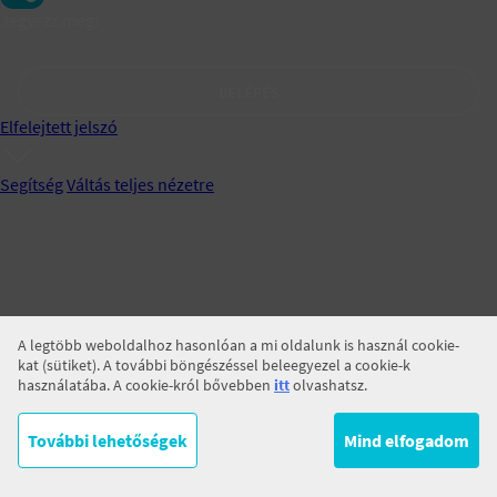
Jegyezz meg!
BELÉPÉS
Elfelejtett jelszó
Segítség
Váltás teljes nézetre
A legtöbb weboldalhoz hasonlóan a mi oldalunk is használ cookie-
kat (sütiket). A további böngészéssel beleegyezel a cookie-k
használatába. A cookie-król bővebben
itt
olvashatsz.
További lehetőségek
Mind elfogadom