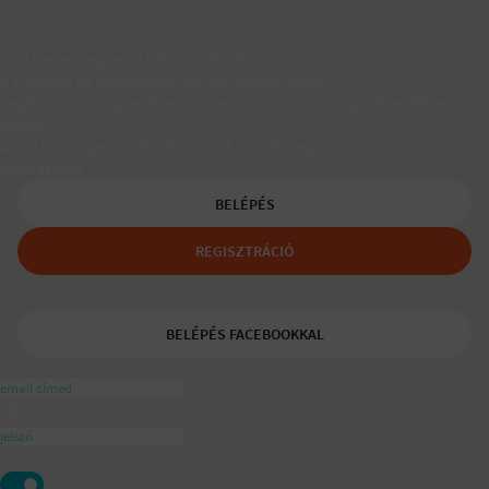
Társkereső egyedülálló szülőknek
A Padaam az egyedülálló szülők társkeresője.
Segítünk, hogy gyerekes újrakezdőként is boldog, teljes életet
élhess.
A tudatos egyedülálló és mozaikszülők segítője a
ajánlásával
BELÉPÉS
REGISZTRÁCIÓ
BELÉPÉS FACEBOOKKAL