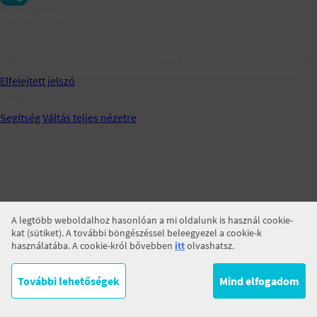
Jegyezz meg!
BELÉPÉS
Elfelejtett jelszó
Segítség
Váltás teljes nézetre
A legtöbb weboldalhoz hasonlóan a mi oldalunk is használ cookie-
kat (sütiket). A további böngészéssel beleegyezel a cookie-k
használatába. A cookie-król bővebben
itt
olvashatsz.
További lehetőségek
Mind elfogadom