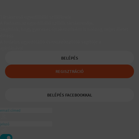
Társkereső egyedülálló szülőknek
A Padaam az egyedülálló szülők társkeresője.
Segítünk, hogy gyerekes újrakezdőként is boldog, teljes életet
élhess.
A tudatos egyedülálló és mozaikszülők segítője a
ajánlásával
BELÉPÉS
REGISZTRÁCIÓ
BELÉPÉS FACEBOOKKAL