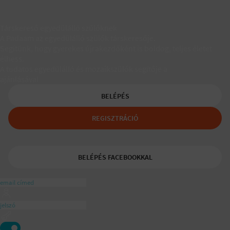
Társkereső egyedülálló szülőknek
A Padaam az egyedülálló szülők társkeresője.
Segítünk, hogy gyerekes újrakezdőként is boldog, teljes életet
élhess.
A tudatos egyedülálló és mozaikszülők segítője a
ajánlásával
BELÉPÉS
REGISZTRÁCIÓ
BELÉPÉS FACEBOOKKAL