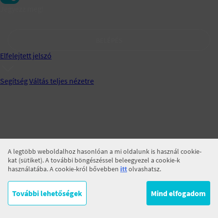
Jegyezz meg!
BELÉPÉS
Elfelejtett jelszó
Segítség
Váltás teljes nézetre
A legtöbb weboldalhoz hasonlóan a mi oldalunk is használ cookie-
kat (sütiket). A további böngészéssel beleegyezel a cookie-k
használatába. A cookie-król bővebben
itt
olvashatsz.
További lehetőségek
Mind elfogadom