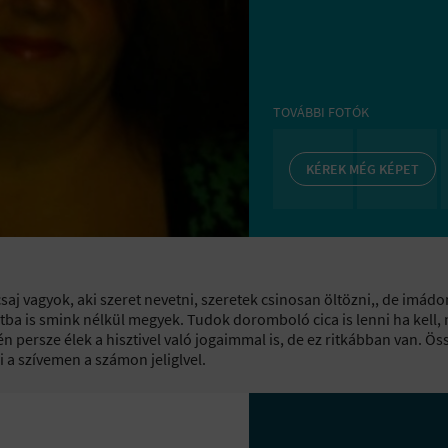
TOVÁBBI FOTÓK
KÉREK MÉG KÉPET
aj vagyok, aki szeret nevetni, szeretek csinosan öltözni,, de imád
ba is smink nélkül megyek. Tudok doromboló cica is lenni ha kell,
én persze élek a hisztivel való jogaimmal is, de ez ritkábban van.
i a szívemen a számon jeliglvel.