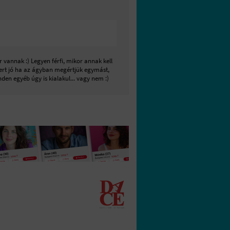
vannak :) Legyen férfi, mikor annak kell
 mert jó ha az ágyban megértjük egymást,
den egyéb úgy is kialakul... vagy nem :)