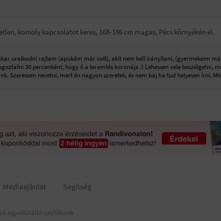
ggetlen, komoly kapcsolatot keres, 168-186 cm magas, Pécs környékén él.
kar uralkodni rajtam (apukám már volt), akit nem kell irányítani, (gyermekeim már 
angoztatni 30 percenként, hogy ő a teremtés koronája :) Lehessen vele beszélgetni,
nk. Szeressen nevetni, mert én nagyon szeretek, és nem baj ha tud helyesen írni. Min
Médiaajánlat
Segítség
ső egyedülálló szülőknek