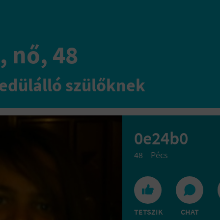
, nő, 48
edülálló szülőknek
0e24b0
48
Pécs
TETSZIK
CHAT