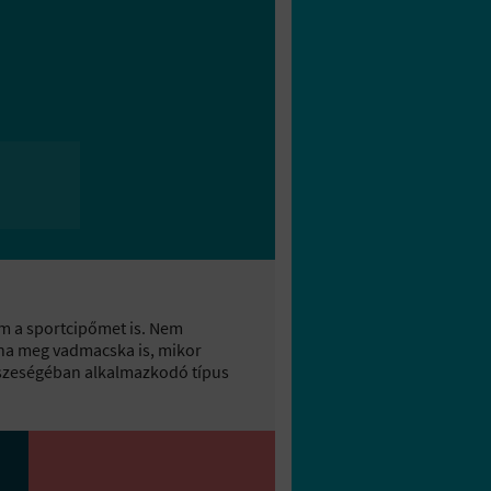
om a sportcipőmet is. Nem
 na meg vadmacska is, mikor
 Összeségéban alkalmazkodó típus