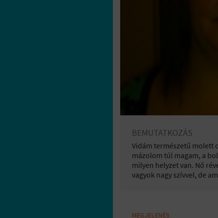
BEMUTATKOZÁS
Vidám természetű molett cs
mázolom túl magam, a bolt
milyen helyzet van. Nő rév
vagyok nagy szívvel, de am
MEGJELENÉS