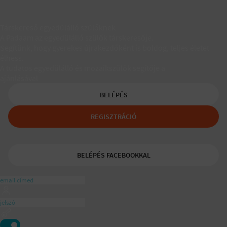
Társkereső egyedülálló szülőknek
A Padaam az egyedülálló szülők társkeresője.
Segítünk, hogy gyerekes újrakezdőként is boldog, teljes életet
élhess.
A tudatos egyedülálló és mozaikszülők segítője a
ajánlásával
BELÉPÉS
REGISZTRÁCIÓ
BELÉPÉS FACEBOOKKAL