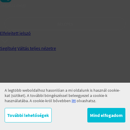
Jegyezz meg!
BELÉPÉS
Elfelejtett jelszó
Segítség
Váltás teljes nézetre
A legtöbb weboldalhoz hasonlóan a mi oldalunk is használ cookie-
kat (sütiket). A további böngészéssel beleegyezel a cookie-k
használatába. A cookie-król bővebben
itt
olvashatsz.
További lehetőségek
Mind elfogadom