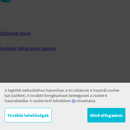
Jegyezz meg!
BELÉPÉS
Elfelejtett jelszó
Segítség
Váltás teljes nézetre
A legtöbb weboldalhoz hasonlóan a mi oldalunk is használ cookie-
kat (sütiket). A további böngészéssel beleegyezel a cookie-k
használatába. A cookie-król bővebben
itt
olvashatsz.
További lehetőségek
Mind elfogadom