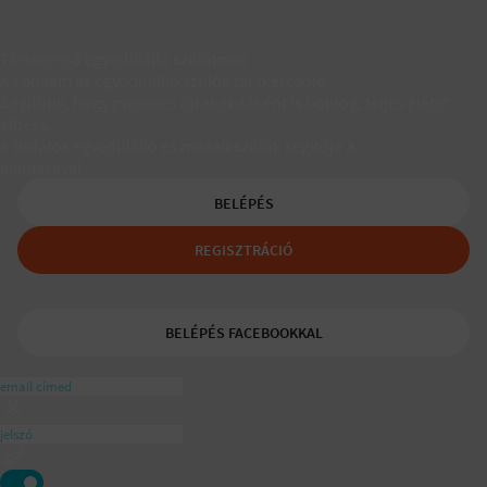
Társkereső egyedülálló szülőknek
A Padaam az egyedülálló szülők társkeresője.
Segítünk, hogy gyerekes újrakezdőként is boldog, teljes életet
élhess.
A tudatos egyedülálló és mozaikszülők segítője a
ajánlásával
BELÉPÉS
REGISZTRÁCIÓ
BELÉPÉS FACEBOOKKAL