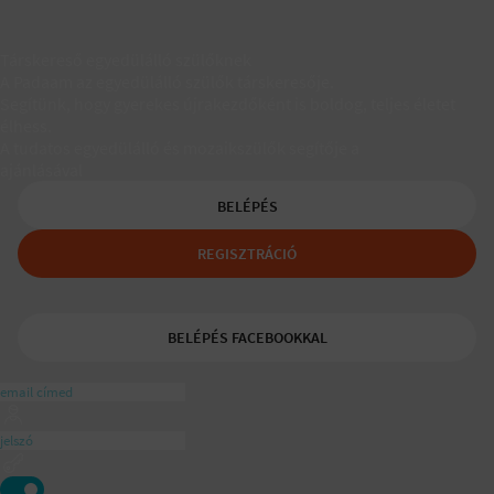
Társkereső egyedülálló szülőknek
A Padaam az egyedülálló szülők társkeresője.
Segítünk, hogy gyerekes újrakezdőként is boldog, teljes életet
élhess.
A tudatos egyedülálló és mozaikszülők segítője a
ajánlásával
BELÉPÉS
REGISZTRÁCIÓ
BELÉPÉS FACEBOOKKAL