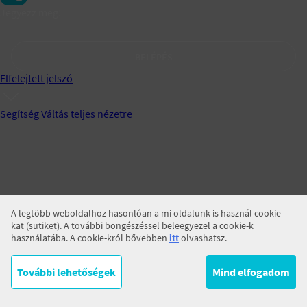
Jegyezz meg!
BELÉPÉS
Elfelejtett jelszó
Segítség
Váltás teljes nézetre
A legtöbb weboldalhoz hasonlóan a mi oldalunk is használ cookie-
kat (sütiket). A további böngészéssel beleegyezel a cookie-k
használatába. A cookie-król bővebben
itt
olvashatsz.
További lehetőségek
Mind elfogadom