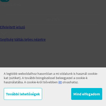
Jegyezz meg!
BELÉPÉS
Elfelejtett jelszó
Segítség
Váltás teljes nézetre
A legtöbb weboldalhoz hasonlóan a mi oldalunk is használ cookie-
kat (sütiket). A további böngészéssel beleegyezel a cookie-k
használatába. A cookie-król bővebben
itt
olvashatsz.
További lehetőségek
Mind elfogadom