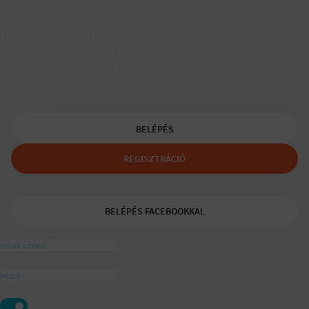
Társkereső egyedülálló szülőknek
A Padaam az egyedülálló szülők társkeresője.
Segítünk, hogy gyerekes újrakezdőként is boldog, teljes életet
élhess.
A tudatos egyedülálló és mozaikszülők segítője a
ajánlásával
BELÉPÉS
REGISZTRÁCIÓ
BELÉPÉS FACEBOOKKAL