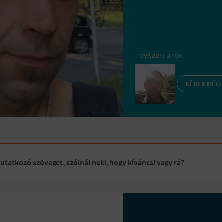
TOVÁBBI FOTÓK
KÉREK MÉG
tatkozó szöveget, szólnál neki, hogy kíváncsi vagy rá?