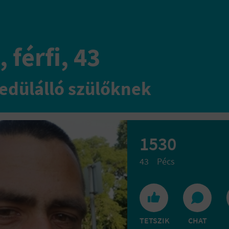
 férfi, 43
edülálló szülőknek
1530
43
Pécs
TETSZIK
CHAT