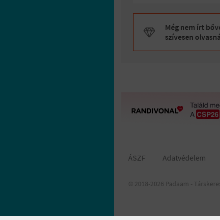
Még nem írt bőve
szívesen olvasn
ÁSZF
Adatvédelem
© 2018-2026 Padaam - Társkere