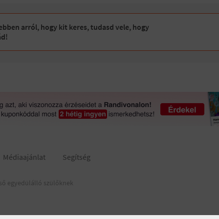
bben arról, hogy kit keres, tudasd vele, hogy
ád!
Médiaajánlat
Segítség
ső egyedülálló szülőknek