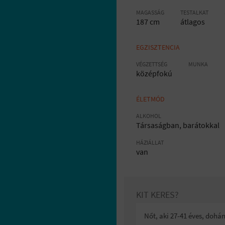
MAGASSÁG
TESTALKAT
187 cm
átlagos
EGZISZTENCIA
VÉGZETTSÉG
MUNKA
középfokú
ÉLETMÓD
ALKOHOL
Társaságban, barátokkal
HÁZIÁLLAT
van
KIT KERES?
Nőt, aki 27-41 éves, dohá