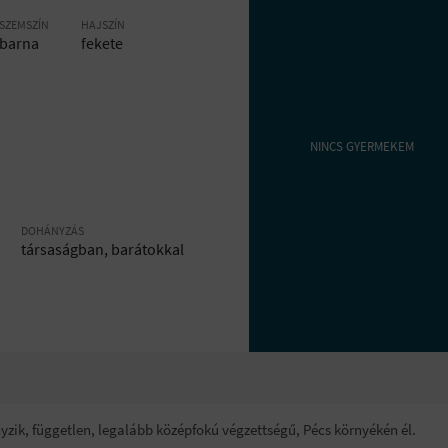
SZEMSZÍN
HAJSZÍN
barna
fekete
NINCS GYERMEKEM
DOHÁNYZÁS
társaságban, barátokkal
nyzik, független, legalább középfokú végzettségű, Pécs környékén él.