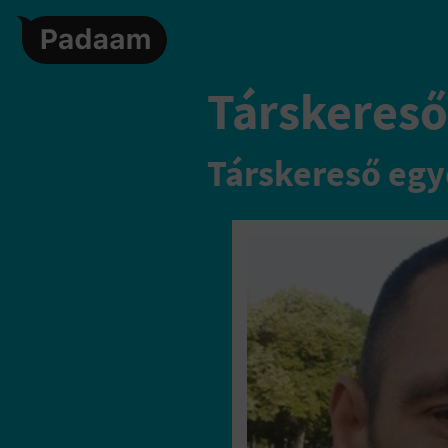
Társkereső,
Társkereső egy