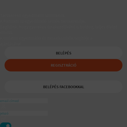
Társkereső egyedülálló szülőknek
A Padaam az egyedülálló szülők társkeresője.
Segítünk, hogy gyerekes újrakezdőként is boldog, teljes életet
élhess.
A tudatos egyedülálló és mozaikszülők segítője a
ajánlásával
BELÉPÉS
REGISZTRÁCIÓ
BELÉPÉS FACEBOOKKAL