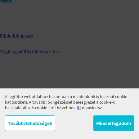
Jegyezz meg!
BELÉPÉS
Elfelejtett jelszó
Segítség
Váltás teljes nézetre
A legtöbb weboldalhoz hasonlóan a mi oldalunk is használ cookie-
kat (sütiket). A további böngészéssel beleegyezel a cookie-k
használatába. A cookie-król bővebben
itt
olvashatsz.
További lehetőségek
Mind elfogadom