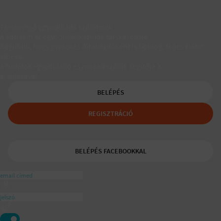
Társkereső egyedülálló szülőknek
A Padaam az egyedülálló szülők társkeresője.
Segítünk, hogy gyerekes újrakezdőként is boldog, teljes életet
élhess.
A tudatos egyedülálló és mozaikszülők segítője a
ajánlásával
BELÉPÉS
REGISZTRÁCIÓ
BELÉPÉS FACEBOOKKAL