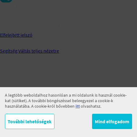
Jegyezz meg!
BELÉPÉS
Elfelejtett jelszó
Segítség
Váltás teljes nézetre
A legtöbb weboldalhoz hasonlóan a mi oldalunk is használ cookie-
kat (sütiket). A további böngészéssel beleegyezel a cookie-k
használatába. A cookie-król bővebben
itt
olvashatsz.
További lehetőségek
Mind elfogadom