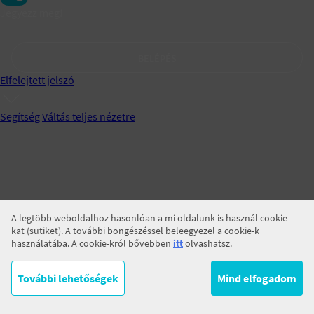
Jegyezz meg!
BELÉPÉS
Elfelejtett jelszó
Segítség
Váltás teljes nézetre
A legtöbb weboldalhoz hasonlóan a mi oldalunk is használ cookie-
kat (sütiket). A további böngészéssel beleegyezel a cookie-k
használatába. A cookie-król bővebben
itt
olvashatsz.
További lehetőségek
Mind elfogadom