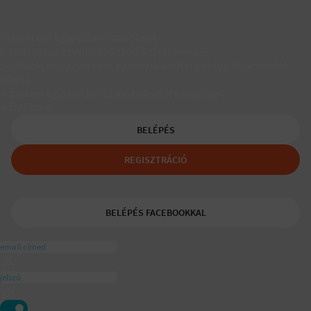
Társkereső egyedülálló szülőknek
A Padaam az egyedülálló szülők társkeresője.
Segítünk, hogy gyerekes újrakezdőként is boldog, teljes életet
élhess.
A tudatos egyedülálló és mozaikszülők segítője a
ajánlásával
BELÉPÉS
REGISZTRÁCIÓ
BELÉPÉS FACEBOOKKAL