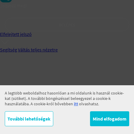
Jegyezz meg!
BELÉPÉS
Elfelejtett jelszó
Segítség
Váltás teljes nézetre
A legtöbb weboldalhoz hasonlóan a mi oldalunk is használ cookie-
kat (sütiket). A további böngészéssel beleegyezel a cookie-k
használatába. A cookie-król bővebben
itt
olvashatsz.
További lehetőségek
Mind elfogadom