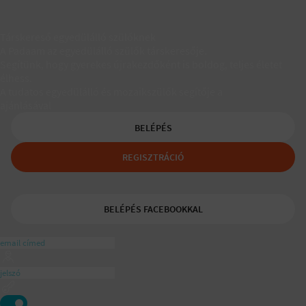
Társkereső egyedülálló szülőknek
A Padaam az egyedülálló szülők társkeresője.
Segítünk, hogy gyerekes újrakezdőként is boldog, teljes életet
élhess.
A tudatos egyedülálló és mozaikszülők segítője a
ajánlásával
BELÉPÉS
REGISZTRÁCIÓ
BELÉPÉS FACEBOOKKAL