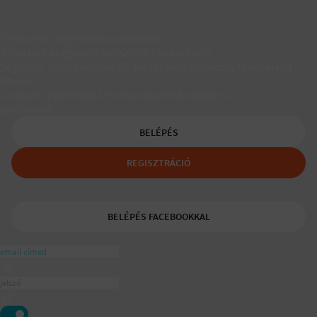
Társkereső egyedülálló szülőknek
A Padaam az egyedülálló szülők társkeresője.
Segítünk, hogy gyerekes újrakezdőként is boldog, teljes életet
élhess.
A tudatos egyedülálló és mozaikszülők segítője a
ajánlásával
BELÉPÉS
REGISZTRÁCIÓ
BELÉPÉS FACEBOOKKAL