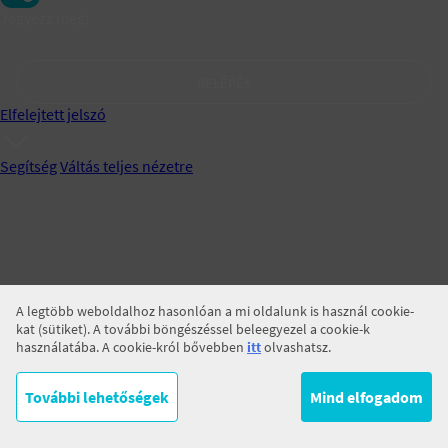
Jegyezz meg!
BELÉPÉS
Elfelejtett jelszó
Segítség
Váltás teljes nézetre
A legtöbb weboldalhoz hasonlóan a mi oldalunk is használ cookie-
kat (sütiket). A további böngészéssel beleegyezel a cookie-k
használatába. A cookie-król bővebben
itt
olvashatsz.
További lehetőségek
Mind elfogadom