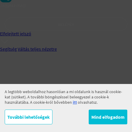
Jegyezz meg!
BELÉPÉS
Elfelejtett jelszó
Segítség
Váltás teljes nézetre
A legtöbb weboldalhoz hasonlóan a mi oldalunk is használ cookie-
kat (sütiket). A további böngészéssel beleegyezel a cookie-k
használatába. A cookie-król bővebben
itt
olvashatsz.
További lehetőségek
Mind elfogadom