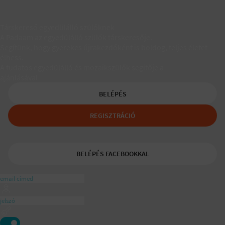
Társkereső egyedülálló szülőknek
A Padaam az egyedülálló szülők társkeresője.
Segítünk, hogy gyerekes újrakezdőként is boldog, teljes életet
élhess.
A tudatos egyedülálló és mozaikszülők segítője a
ajánlásával
BELÉPÉS
REGISZTRÁCIÓ
BELÉPÉS FACEBOOKKAL