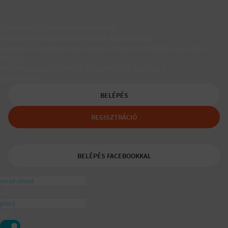
Társkereső egyedülálló szülőknek
A Padaam az egyedülálló szülők társkeresője.
Segítünk, hogy gyerekes újrakezdőként is boldog, teljes életet
élhess.
A tudatos egyedülálló és mozaikszülők segítője a
ajánlásával
BELÉPÉS
REGISZTRÁCIÓ
BELÉPÉS FACEBOOKKAL