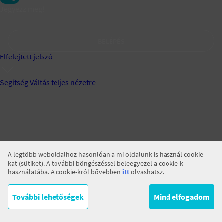
Jegyezz meg!
BELÉPÉS
Elfelejtett jelszó
Segítség
Váltás teljes nézetre
A legtöbb weboldalhoz hasonlóan a mi oldalunk is használ cookie-
kat (sütiket). A további böngészéssel beleegyezel a cookie-k
használatába. A cookie-król bővebben
itt
olvashatsz.
További lehetőségek
Mind elfogadom