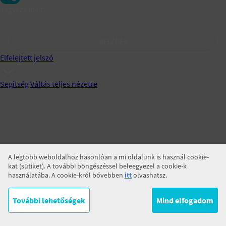
Jegyezz meg!
BELÉPÉS
Elfelejtett jelszó
Segítség
Váltás teljes nézetre
A legtöbb weboldalhoz hasonlóan a mi oldalunk is használ cookie-
kat (sütiket). A további böngészéssel beleegyezel a cookie-k
használatába. A cookie-król bővebben
itt
olvashatsz.
További lehetőségek
Mind elfogadom