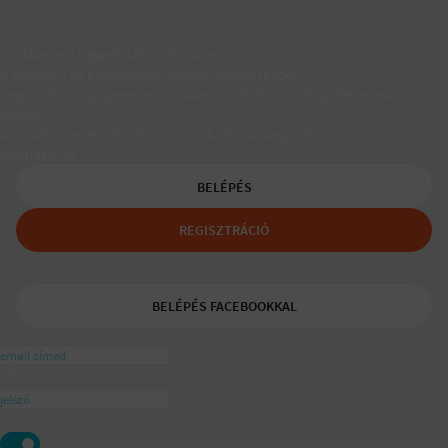
Társkereső egyedülálló szülőknek
A Padaam az egyedülálló szülők társkeresője.
Segítünk, hogy gyerekes újrakezdőként is boldog, teljes életet
élhess.
A tudatos egyedülálló és mozaikszülők segítője a
ajánlásával
BELÉPÉS
REGISZTRÁCIÓ
BELÉPÉS FACEBOOKKAL