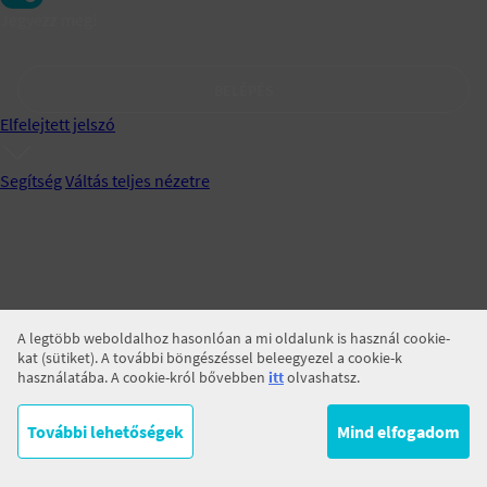
Jegyezz meg!
BELÉPÉS
Elfelejtett jelszó
Segítség
Váltás teljes nézetre
A legtöbb weboldalhoz hasonlóan a mi oldalunk is használ cookie-
kat (sütiket). A további böngészéssel beleegyezel a cookie-k
használatába. A cookie-król bővebben
itt
olvashatsz.
További lehetőségek
Mind elfogadom