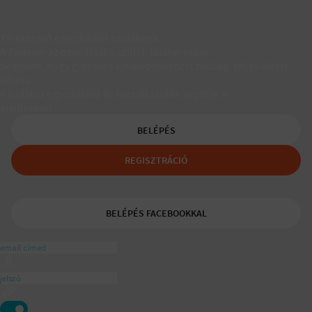
Társkereső egyedülálló szülőknek
A Padaam az egyedülálló szülők társkeresője.
Segítünk, hogy gyerekes újrakezdőként is boldog, teljes életet
élhess.
A tudatos egyedülálló és mozaikszülők segítője a
ajánlásával
BELÉPÉS
REGISZTRÁCIÓ
BELÉPÉS FACEBOOKKAL