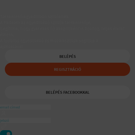
Társkereső egyedülálló szülőknek
A Padaam az egyedülálló szülők társkeresője.
Segítünk, hogy gyerekes újrakezdőként is boldog, teljes életet
élhess.
A tudatos egyedülálló és mozaikszülők segítője a
ajánlásával
BELÉPÉS
REGISZTRÁCIÓ
BELÉPÉS FACEBOOKKAL