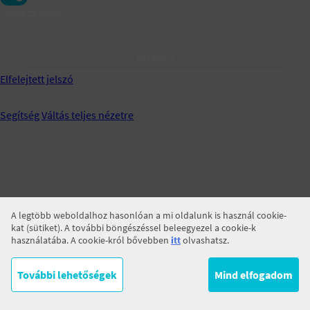
Jegyezz meg!
BELÉPÉS
Elfelejtett jelszó
Segítség
Váltás teljes nézetre
A legtöbb weboldalhoz hasonlóan a mi oldalunk is használ cookie-
kat (sütiket). A további böngészéssel beleegyezel a cookie-k
használatába. A cookie-król bővebben
itt
olvashatsz.
További lehetőségek
Mind elfogadom