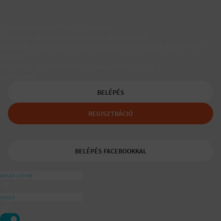
Társkereső egyedülálló szülőknek
A Padaam az egyedülálló szülők társkeresője.
Segítünk, hogy gyerekes újrakezdőként is boldog, teljes életet
élhess.
A tudatos egyedülálló és mozaikszülők segítője a
ajánlásával
BELÉPÉS
REGISZTRÁCIÓ
BELÉPÉS FACEBOOKKAL