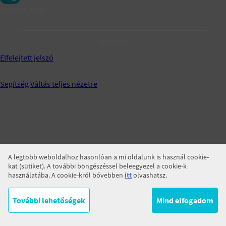
Jegyezz meg!
BELÉPÉS
Elfelejtett jelszó
Segítség
Váltás teljes nézetre
A legtöbb weboldalhoz hasonlóan a mi oldalunk is használ cookie-
kat (sütiket). A további böngészéssel beleegyezel a cookie-k
használatába. A cookie-król bővebben
itt
olvashatsz.
További lehetőségek
Mind elfogadom