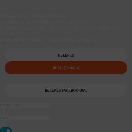
Társkereső egyedülálló szülőknek
A Padaam az egyedülálló szülők társkeresője.
Segítünk, hogy gyerekes újrakezdőként is boldog, teljes életet
élhess.
A tudatos egyedülálló és mozaikszülők segítője a
ajánlásával
BELÉPÉS
REGISZTRÁCIÓ
BELÉPÉS FACEBOOKKAL