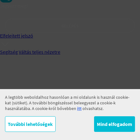
Jegyezz meg!
BELÉPÉS
Elfelejtett jelszó
Segítség
Váltás teljes nézetre
A legtöbb weboldalhoz hasonlóan a mi oldalunk is használ cookie-
kat (sütiket). A további böngészéssel beleegyezel a cookie-k
használatába. A cookie-król bővebben
itt
olvashatsz.
További lehetőségek
Mind elfogadom