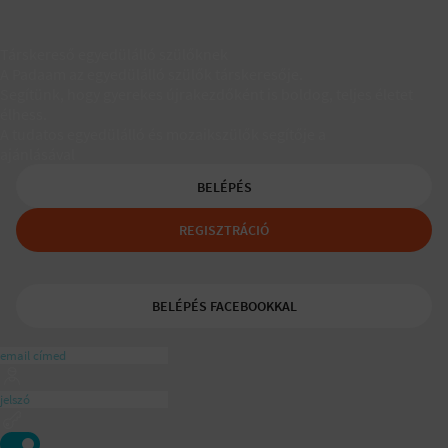
Társkereső egyedülálló szülőknek
A Padaam az egyedülálló szülők társkeresője.
Segítünk, hogy gyerekes újrakezdőként is boldog, teljes életet
élhess.
A tudatos egyedülálló és mozaikszülők segítője a
ajánlásával
BELÉPÉS
REGISZTRÁCIÓ
BELÉPÉS FACEBOOKKAL