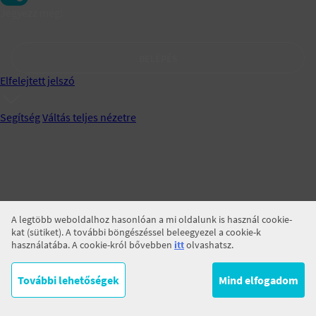
Jegyezz meg!
BELÉPÉS
Elfelejtett jelszó
Segítség
Váltás teljes nézetre
A legtöbb weboldalhoz hasonlóan a mi oldalunk is használ cookie-
kat (sütiket). A további böngészéssel beleegyezel a cookie-k
használatába. A cookie-król bővebben
itt
olvashatsz.
További lehetőségek
Mind elfogadom