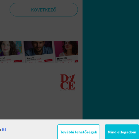
KÖVETKEZŐ
en
itt
További lehetőségek
Mind elfogadom