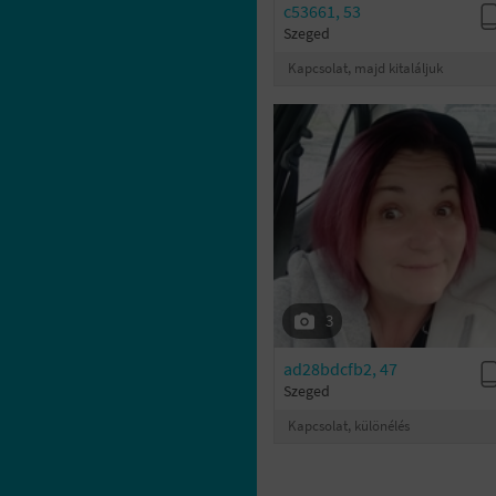
c53661, 53
Szeged
Kapcsolat, majd kitaláljuk
3
ad28bdcfb2, 47
Szeged
Kapcsolat, különélés