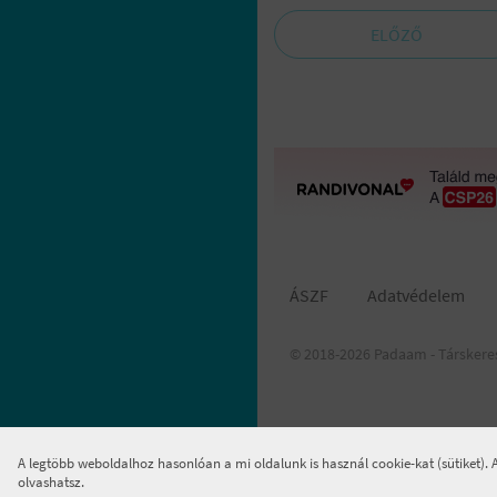
ELŐZŐ
ÁSZF
Adatvédelem
© 2018-2026 Padaam - Társkere
A legtöbb weboldalhoz hasonlóan a mi oldalunk is használ cookie-kat (sütiket).
olvashatsz.