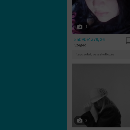
1
5ab9be1a78, 36
Szeged
Kapcsolat, összeköltözés
2