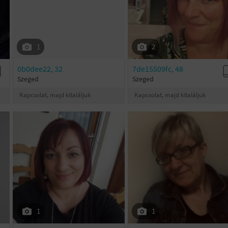
1
2
0b0dee22, 32
7de15509fc, 48
Szeged
Szeged
Kapcsolat, majd kitaláljuk
Kapcsolat, majd kitaláljuk
1
1