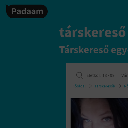
társkereső
Társkereső egy
Életkor:
18 - 99
Vár
Főoldal
Társkeresők
N