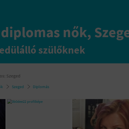
 diplomas nők, Szeg
edülálló szülőknek
os:
Szeged
ők
Szeged
Diplomás