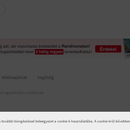
Médiaajánlat
Segítség
ső egyedülálló szülőknek
 A további böngészéssel beleegyezel a cookie-k használatába. A cookie-król bővebb