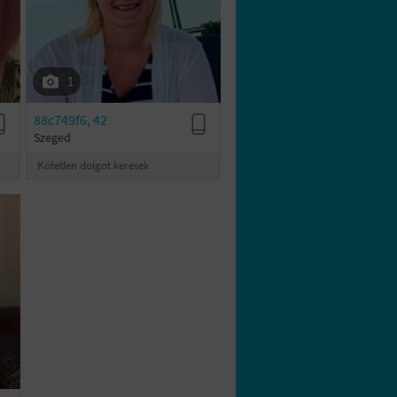
1
88c749f6, 42
Szeged
Kötetlen dolgot keresek